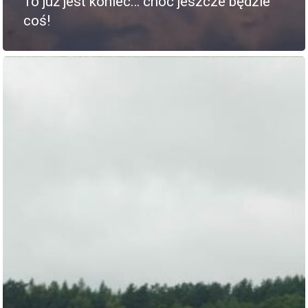
To już jest koniec… choć jeszcze będzie
coś!