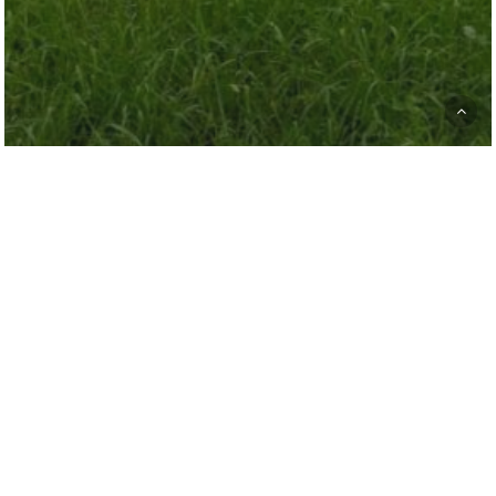
Pogoda – dobra; kaczki – bardzo dobre,
ale gołąbki bezkonkurencyjne!