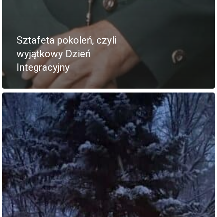
Sztafeta pokoleń, czyli
wyjątkowy Dzień
Integracyjny
Strona Główna
Książka Polowań
Mapy Obwodów Łowi