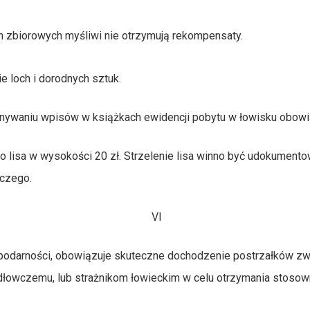
h zbiorowych myśliwi nie otrzymują rekompensaty.
 loch i dorodnych sztuk.
onywaniu wpisów w książkach ewidencji pobytu w łowisku obowiąz
o lisa w wysokości 20 zł. Strzelenie lisa winno być udokumen
wczego.
VI
rności, obowiązuje skuteczne dochodzenie postrzałków zwierz
odłowczemu, lub strażnikom łowieckim w celu otrzymania stosow