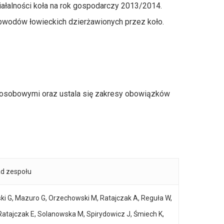
ziałalności koła na rok gospodarczy 2013/2014.
obwodów łowieckich dzierżawionych przez koło.
sobowymi oraz ustala się zakresy obowiązków
ad zespołu
wski G, Mazuro G, Orzechowski M, Ratajczak A, Reguła W,
-Ratajczak E, Solanowska M, Spirydowicz J, Śmiech K,