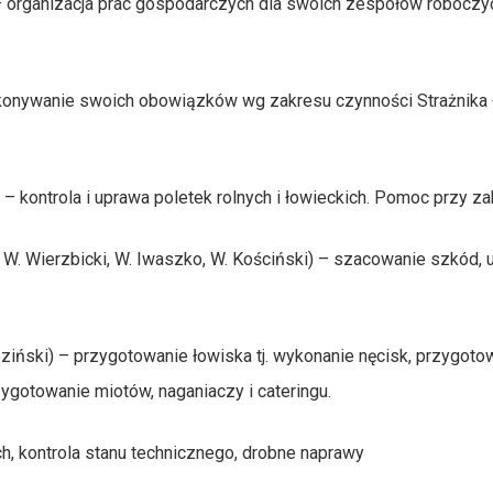
 organizacja prac gospodarczych dla swoich zespołów roboczyc
ykonywanie swoich obowiązków wg zakresu czynności Strażnika Ł
) – kontrola i uprawa poletek rolnych i łowieckich. Pomoc przy
W. Wierzbicki, W. Iwaszko, W. Kościński) – szacowanie szkód, 
ński) – przygotowanie łowiska tj. wykonanie nęcisk, przygotow
ygotowanie miotów, naganiaczy i cateringu.
h, kontrola stanu technicznego, drobne naprawy