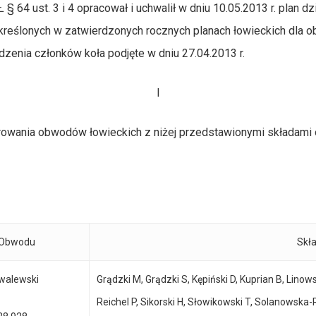
 64 ust. 3 i 4 opracował i uchwalił w dniu 10.05.2013 r. plan d
określonych w zatwierdzonych rocznych planach łowieckich dla 
enia członków koła podjęte w dniu 27.04.2013 r.
I
a obwodów łowieckich z niżej przedstawionymi składami o
 Obwodu
Skł
walewski
Grądzki M, Grądzki S, Kępiński D, Kuprian B, Lino
Reichel P, Sikorski H, Słowikowski T, Solanowska