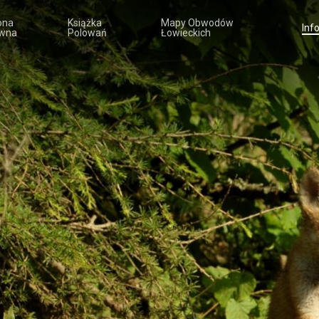
ona
Książka
Mapy Obwodów
Inf
wna
Polowań
Łowieckich