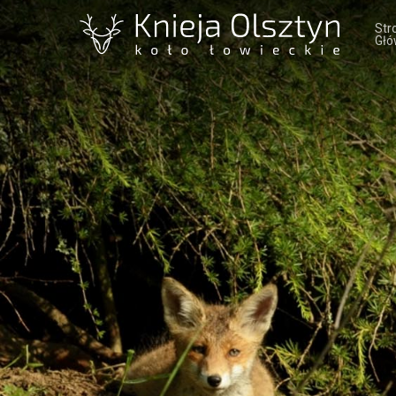
Str
Głó