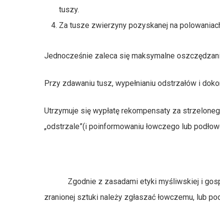
tuszy.
Za tusze zwierzyny pozyskanej na polowaniac
Jednocześnie zaleca się maksymalne oszczędzanie
Przy zdawaniu tusz, wypełnianiu ­odstrzałów i dok
Utrzymuje się wypłatę rekompensaty za strzeloneg
„odstrzale”(i poinformowaniu łowczego lub podło
Zgodnie z zasadami etyki myśliwskiej i gospoda
zranionej sztuki należy zgłaszać łowczemu, lub p