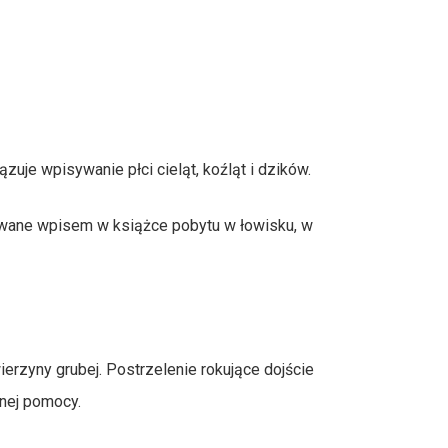
uje wpisywanie płci cieląt, koźląt i dzików.
towane wpisem w książce pobytu w łowisku, w
yny grubej. Postrzelenie rokujące dojście
nej pomocy.