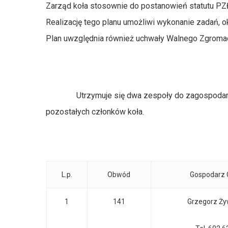
Zarząd koła stosownie do postanowień statutu PZŁ §
Realizację tego planu umożliwi wykonanie zadań, 
Plan uwzględnia również uchwały Walnego Zgromadz
Utrzymuje się dwa zespoły do zagospodarowani
pozostałych członków koła.
L.p.
Obwód
Gospodarz
1
141
Grzegorz Ży