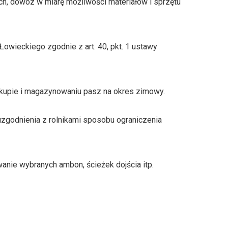
h, dowóz w miarę możliwości materiałów i sprzętu
owieckiego zgodnie z art. 40, pkt. 1 ustawy
 zakupie i magazynowaniu pasz na okres zimowy.
uzgodnienia z rolnikami sposobu ograniczenia
anie wybranych ambon, ścieżek dojścia itp.