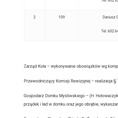
Tel. 602 6
2
109
Dariusz G
Tel. 602 6
Zarząd Koła – wykonywanie obowiązków wg kompet
Przewodniczący Komisji Rewizyjnej – realizacja § 
Gospodarz Domku Myśliwskiego – (H. Hołowaczyk)
prządek i ład w domku oraz jego obrębie, wykaszan