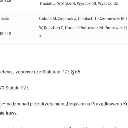
28 928
Trusiak J, Woliński R, Wysocki St, Wysocki Sz.
órski
Cebula M, Ciepluch J, Ciepluch T, Czerniewski M
W, Kuształa G, Parol J, Piotrowicz M, Piotrowski P
43 943
Z.
encji, zgodnych ze Statutem PZŁ § 65.
70 Statutu PZŁ.
 – nadzór nad przestrzeganiem „Regulaminu Porządkowego Kor
ie trawy.