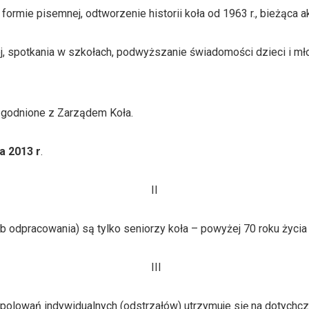
formie pisemnej, odtworzenie historii koła od 1963 r., bieżąca ak
j, spotkania w szkołach, podwyższanie świadomości dzieci i mło
zgodnione z Zarządem Koła.
ca 2013 r
.
II
racowania) są tylko seniorzy koła – powyżej 70 roku życia u
III
ń indywidualnych (odstrzałów) utrzymuje się na dotychcza