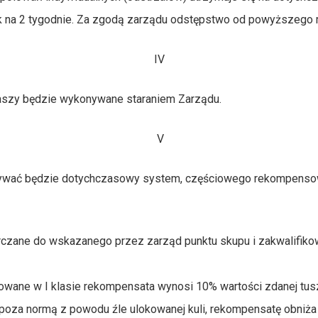
 jak na 2 tygodnie. Za zgodą zarządu odstępstwo od powyższego
IV
zy będzie wykonywane staraniem Zarządu.
V
ędzie dotychczasowy system, częściowego rekompensowani
arczane do wskazanego przez zarząd punktu skupu i zakwalifiko
owane w I klasie rekompensata wynosi 10% wartości zdanej tus
i poza normą z powodu źle ulokowanej kuli, rekompensatę obniża