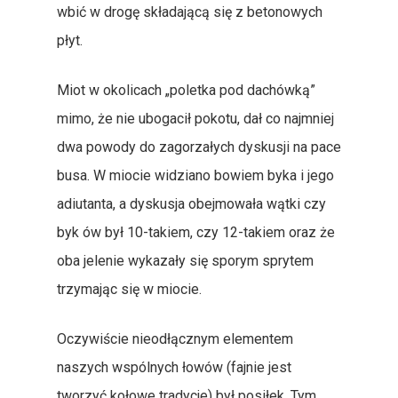
wbić w drogę składającą się z betonowych
płyt.
Miot w okolicach „poletka pod dachówką”
mimo, że nie ubogacił pokotu, dał co najmniej
dwa powody do zagorzałych dyskusji na pace
busa. W miocie widziano bowiem byka i jego
adiutanta, a dyskusja obejmowała wątki czy
byk ów był 10-takiem, czy 12-takiem oraz że
oba jelenie wykazały się sporym sprytem
trzymając się w miocie.
Oczywiście nieodłącznym elementem
naszych wspólnych łowów (fajnie jest
tworzyć kołowe tradycje) był posiłek. Tym