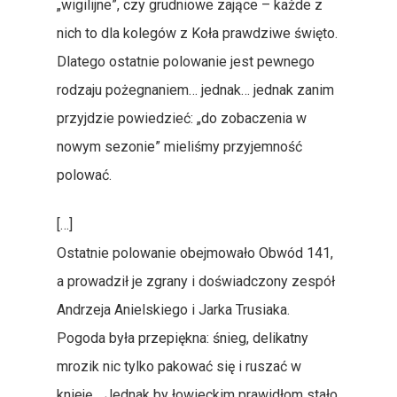
„wigilijne”, czy grudniowe zające – każde z
nich to dla kolegów z Koła prawdziwe święto.
Dlatego ostatnie polowanie jest pewnego
rodzaju pożegnaniem… jednak… jednak zanim
przyjdzie powiedzieć: „do zobaczenia w
nowym sezonie” mieliśmy przyjemność
polować.
[…]
Ostatnie polowanie obejmowało Obwód 141,
a prowadził je zgrany i doświadczony zespół
Andrzeja Anielskiego i Jarka Trusiaka.
Pogoda była przepiękna: śnieg, delikatny
mrozik nic tylko pakować się i ruszać w
knieję… Jednak by łowieckim prawidłom stało