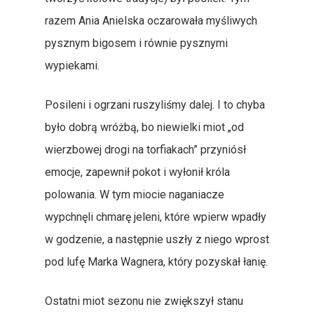
Strona Główna
razem Ania Anielska oczarowała myśliwych
pysznym bigosem i równie pysznymi
Książka Polowań
wypiekami.
Mapy Obwodów Łowi
Posileni i ogrzani ruszyliśmy dalej. I to chyba
Informacje
było dobrą wróżbą, bo niewielki miot „od
Nasze Pasje
Etyka I Tradycje
wierzbowej drogi na torfiakach” przyniósł
Członkowie Koła
Statystyki
Opowiadania Łowieckie
emocje, zapewnił pokot i wyłonił króla
polowania. W tym miocie naganiacze
Kontakt
Gospodarka Łowiecka
Kulinaria
Kronika Koła
wypchnęli chmarę jeleni, które wpierw wpadły
Polowania Komercyjne
Tylko Dla Członków
w godzenie, a następnie uszły z niego wprost
pod lufę Marka Wagnera, który pozyskał łanię.
Przydatne Linki
Galeria
Ostatni miot sezonu nie zwiększył stanu