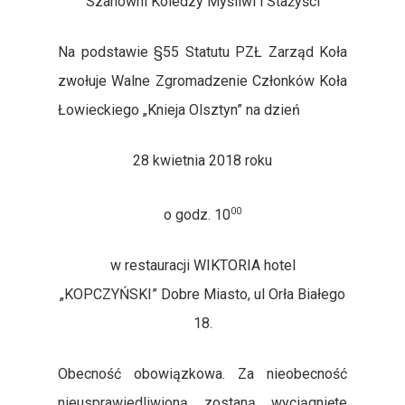
Szanowni Koledzy Myśliwi i Stażyści
Na podstawie §55 Statutu PZŁ Zarząd Koła
zwołuje Walne Zgromadzenie Członków Koła
Strona Główna
Łowieckiego „Knieja Olsztyn” na dzień
Książka Polowań
28 kwietnia 2018 roku
Mapy Obwodów Łowi
00
o godz. 10
Informacje
Nasze Pasje
Etyka I Tradycje
w restauracji WIKTORIA hotel
„KOPCZYŃSKI” Dobre Miasto, ul Orła Białego
Członkowie Koła
Statystyki
Opowiadania Łowieckie
18.
Kontakt
Gospodarka Łowiecka
Kulinaria
Kronika Koła
Obecność obowiązkowa. Za nieobecność
Polowania Komercyjne
Tylko Dla Członków
nieusprawiedliwioną zostaną wyciągnięte