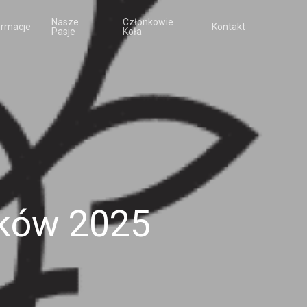
Nasze
Członkowie
ormacje
Kontakt
Pasje
Koła
ków 2025