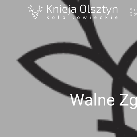
Str
Głó
Walne Z