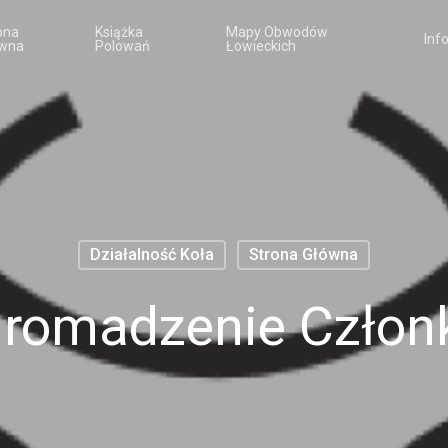
ona
Książka
Mapy Obwodów
Inf
wna
Polowań
Łowieckich
Działalność Koła
Strona Główna
gromadzenie Człon