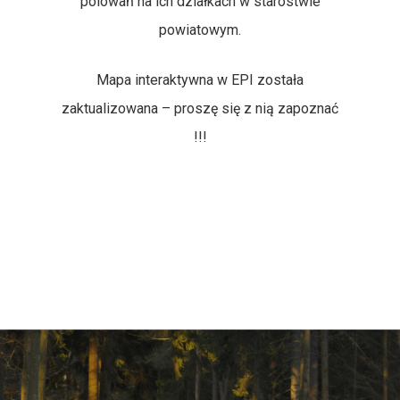
polowań na ich działkach w starostwie
Przydatne Linki
powiatowym.
Galeria
Mapa interaktywna w EPI została
zaktualizowana – proszę się z nią zapoznać
!!!