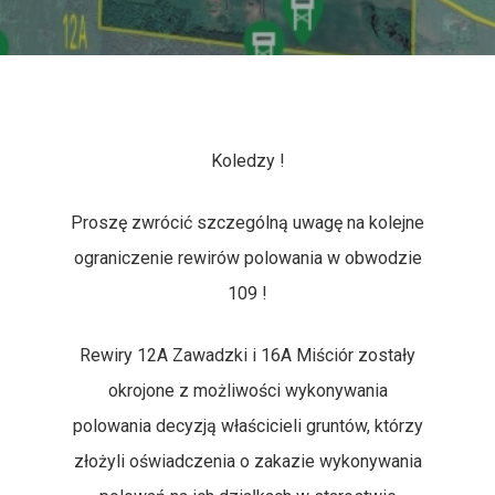
Strona Główna
Książka Polowań
Koledzy !
Mapy Obwodów Łowi
Proszę zwrócić szczególną uwagę na kolejne
Informacje
ograniczenie rewirów polowania w obwodzie
109 !
Nasze Pasje
Etyka I Tradycje
Członkowie Koła
Statystyki
Opowiadania Łowieckie
Rewiry 12A Zawadzki i 16A Miściór zostały
okrojone z możliwości wykonywania
Kontakt
Gospodarka Łowiecka
Kulinaria
Kronika Koła
polowania decyzją właścicieli gruntów, którzy
Polowania Komercyjne
Tylko Dla Członków
złożyli oświadczenia o zakazie wykonywania