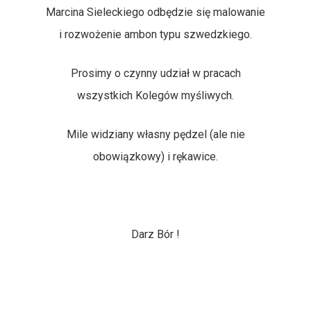
Marcina Sieleckiego odbędzie się malowanie
Mapy Obwodów Łowi
i rozwożenie ambon typu szwedzkiego.
Informacje
Prosimy o czynny udział w pracach
Nasze Pasje
Etyka I Tradycje
wszystkich Kolegów myśliwych.
Członkowie Koła
Statystyki
Opowiadania Łowieckie
Mile widziany własny pędzel (ale nie
Kontakt
Gospodarka Łowiecka
Kulinaria
Kronika Koła
obowiązkowy) i rękawice.
Polowania Komercyjne
Tylko Dla Członków
Przydatne Linki
Galeria
Darz Bór !