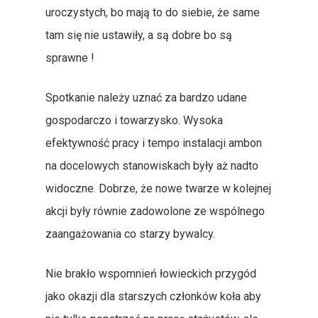
uroczystych, bo mają to do siebie, że same
tam się nie ustawiły, a są dobre bo są
sprawne !
Strona Główna
Spotkanie należy uznać za bardzo udane
Książka Polowań
gospodarczo i towarzysko. Wysoka
Mapy Obwodów Łowi
efektywność pracy i tempo instalacji ambon
na docelowych stanowiskach były aż nadto
Informacje
widoczne. Dobrze, że nowe twarze w kolejnej
Nasze Pasje
Etyka I Tradycje
akcji były równie zadowolone ze wspólnego
Członkowie Koła
Statystyki
Opowiadania Łowieckie
zaangażowania co starzy bywalcy.
Kontakt
Gospodarka Łowiecka
Kulinaria
Kronika Koła
Nie brakło wspomnień łowieckich przygód
Polowania Komercyjne
Tylko Dla Członków
jako okazji dla starszych członków koła aby