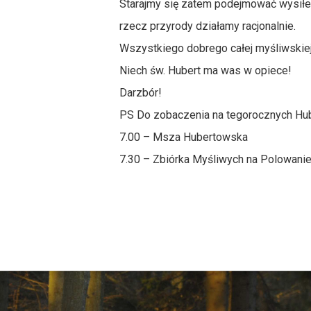
Starajmy się zatem podejmować wysiłek 
rzecz przyrody działamy racjonalnie.
Wszystkiego dobrego całej myśliwskiej
Niech św. Hubert ma was w opiece!
Darzbór!
PS Do zobaczenia na tegorocznych Hub
7.00 – Msza Hubertowska
7.30 – Zbiórka Myśliwych na Polowani