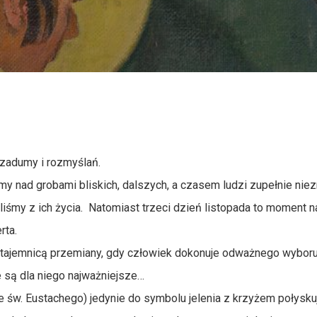
 zadumy i rozmyślań.
y nad grobami bliskich, dalszych, a czasem ludzi zupełnie ni
liśmy z ich życia. Natomiast trzeci dzień listopada to moment 
rta.
 tajemnicą przemiany, gdy człowiek dokonuje odważnego wybor
re są dla niego najważniejsze…
że św. Eustachego) jedynie do symbolu jelenia z krzyżem połysk