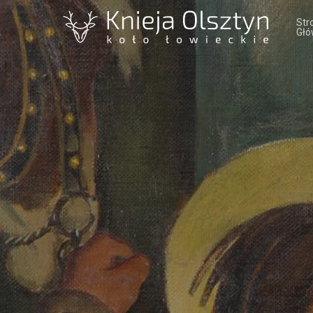
Str
Głó