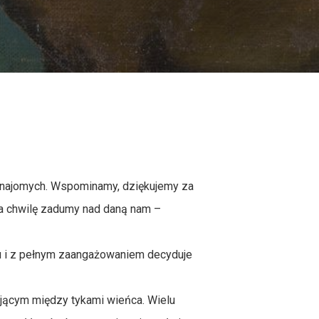
eznajomych. Wspominamy, dziękujemy za
na chwilę zadumy nad daną nam –
u i z pełnym zaangażowaniem decyduje
ującym między tykami wieńca. Wielu