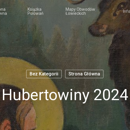
ona
Książka
Mapy Obwodów
Inf
wna
Polowań
Łowieckich
Bez Kategorii
Strona Główna
Hubertowiny 2024