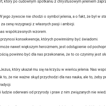
ert, który po cudownym spotkaniu z chrystusowym jeleniem zapr
jego żywocie nie chodzi o symbol jelenia, a o fakt, że był w st
a cenę rezygnacji z własnych pasji i ambicji.
 nas współczesnych wzorem.
 przynosi konsekwencje, których powinniśmy być świadomi.
 a może nawet większym heroizmem, jest odstąpienie od pochopn
ścią powinno być dla nas przekonanie, że to co czynimy jest słu
ezus, który ukazał mu się na krzyżu w wieńcu jelenia. Nas ws
k to, że nie ważne skąd przychodzi dla nas nauka, ale to, żeby p
adycji.
 ludzie oderwani od przyrody i praw z nim związanych nie wiedz