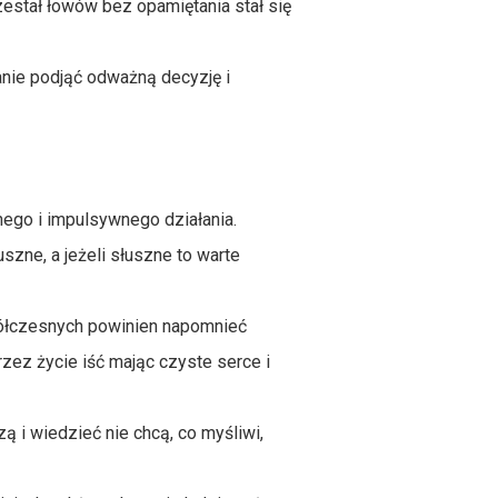
zestał łowów bez opamiętania stał się
anie podjąć odważną decyzję i
ego i impulsywnego działania.
szne, a jeżeli słuszne to warte
półczesnych powinien napomnieć
rzez życie iść mając czyste serce i
ą i wiedzieć nie chcą, co myśliwi,