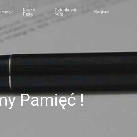
Nasze
Członkowie
ormacje
Kontakt
Pasje
Koła
my Pamięć !