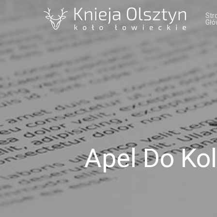
Str
Głó
Apel Do Ko