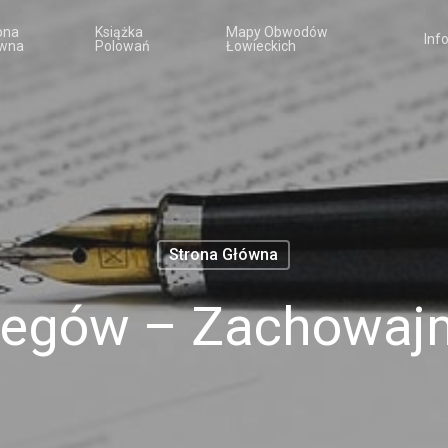
ona
Książka
Mapy Obwodów
Inf
wna
Polowań
Łowieckich
Strona Główna
legów – Zachowaj