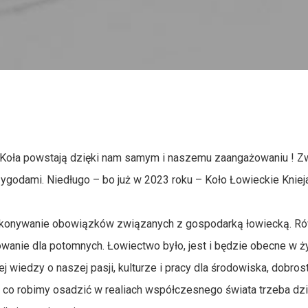
 Koła powstają dzięki nam samym i naszemu zaangażowaniu ! Z
ygodami. Niedługo – bo już w 2023 roku – Koło Łowieckie Kniej
konywanie obowiązków związanych z gospodarką łowiecką. Rów
achowanie dla potomnych. Łowiectwo było, jest i będzie obecne 
ej wiedzy o naszej pasji, kulturze i pracy dla środowiska, dobro
co robimy osadzić w realiach współczesnego świata trzeba dzie