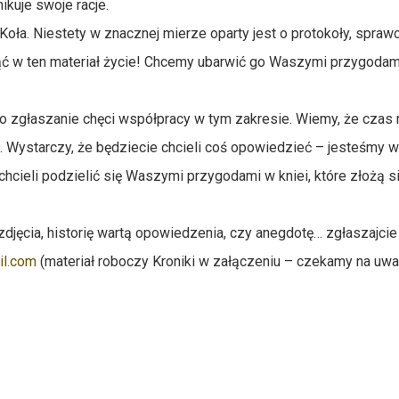
ikuje swoje racje.
 Koła. Niestety w znacznej mierze oparty jest o protokoły, spra
 w ten materiał życie! Chcemy ubarwić go Waszymi przygodami
o zgłaszanie chęci współpracy w tym zakresie. Wiemy, że czas 
. Wystarczy, że będziecie chcieli coś opowiedzieć – jesteśmy w 
cieli podzielić się Waszymi przygodami w kniei, które złożą si
 zdjęcia, historię wartą opowiedzenia, czy anegdotę… zgłaszajci
il.com
(materiał roboczy Kroniki w załączeniu – czekamy na uwag