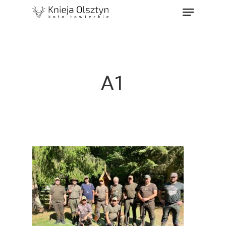
A1
Strona Główna
Książka Polowań
Mapy Obwodów Łowi
Informacje
Nasze Pasje
Etyka I Tradycje