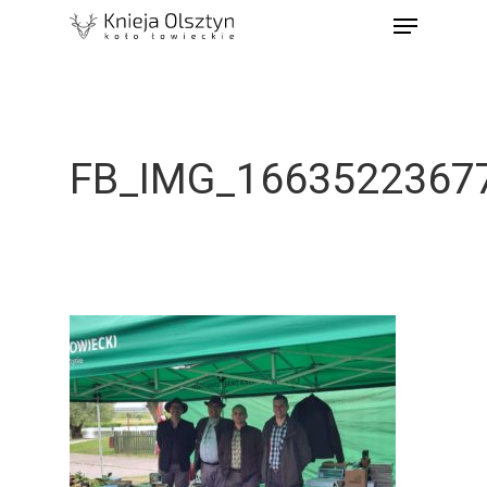
FB_IMG_1663522367
Strona Główna
Książka Polowań
Mapy Obwodów Łowi
Informacje
Nasze Pasje
Etyka I Tradycje