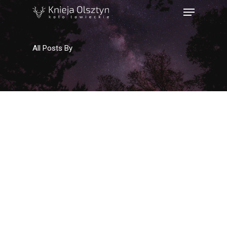
All Posts By
Strona Główna
Książka Polowań
Mapy Obwodów Łowi
Informacje